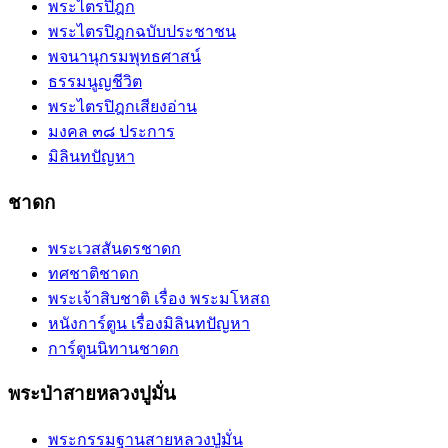
พระไตรปิฎก
พระไตรปิฎกฉบับประชาชน
พจนานุกรมพุทธศาสน์
ธรรมนูญชีวิต
พระไตรปิฎกเสียงอ่าน
มงคล ๓๘ ประการ
มิลินทปัญหา
ชาดก
พระเวสสันดรชาดก
ทศชาติชาดก
พระเจ้าสิบชาติ เรื่อง พระมโหสถ
หนังการ์ตูน เรื่องมิลินทปัญหา
การ์ตูนนิทานชาดก
พระป่าสายหลวงปูมั่น
พระกรรมฐานสายหลวงปู่มั่น