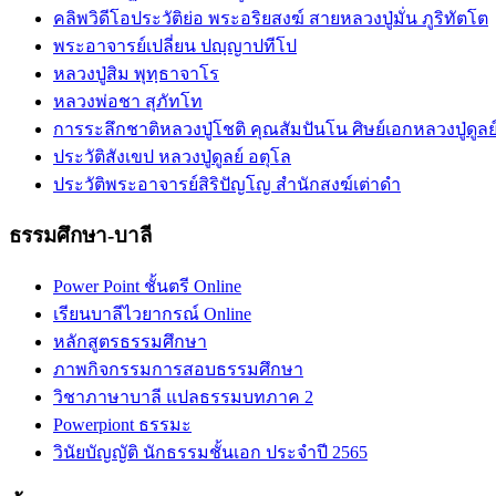
คลิพวิดีโอประวัติย่อ พระอริยสงฆ์ สายหลวงปู่มั่น ภูริทัตโต
พระอาจารย์เปลี่ยน ปญฺญาปทีโป
หลวงปู่สิม พุทฺธาจาโร
หลวงพ่อชา สุภัทโท
การระลึกชาติหลวงปู่โชติ คุณสัมปันโน ศิษย์เอกหลวงปู่ดูลย
ประวัติสังเขป หลวงปู่ดูลย์ อตุโล
ประวัติ​พระ​อาจารย์​สิริ​ปัญโญ​ สำนัก​สงฆ์​เต่าดำ​
ธรรมศึกษา-บาลี
Power Point ชั้นตรี Online
เรียนบาลีไวยากรณ์ Online
หลักสูตรธรรมศึกษา
ภาพกิจกรรมการสอบธรรมศึกษา
วิชาภาษาบาลี แปลธรรมบทภาค 2
Powerpiont ธรรมะ
วินัยบัญญัติ นักธรรมชั้นเอก ประจำปี 2565