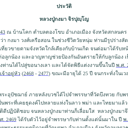
ประวัติ
หลวงปู่กงมา จิรปุญฺโญ
443
ณ บ้านโคก ตำบลตองโขบ อำเภอเมือง จังหวัดสกลนคร เ
มว่า กงมา วงศ์เครือสอน ในช่วงชีวิตวัยหนุ่ม ท่านมีรูปร่าง
 เที่ยวขายตามจังหวัดใกล้เคียงกับบ้านเกิด จนต่อมาได้รับ
ต่อลูกน้อง และอาญหาญช่วยป้องกันอันตรายให้กับลูกน้อง เป
่านได้ไปสู่ขอนางเลา และได้จัดพิธีแต่งงานขึ้นในปี
พ.ศ. 
้าอยู่หัว
(
2468
-
2477
) ขณะมีอายุได้ 25 ปี จนกระทั่งในเว
ชฌาย์ ภายหลังบวชได้ไปจำพรรษาที่วัดบึงทวย กับพระมีซึ่ง
ซึ่งเป็นพระที่เคยธุดงค์ไปหลายแห่งในลาว พม่า และไทยมาแล้
ิบัติดีปฏิบัติชอบ จนหลวงปู่กงมาท่านก็เลื่อมใส หลวงปู่ก
ศ. 2469
ได้รับตัวไว้อยู่จำพรรษากับท่านตั้งแต่นั้นมาใน ปี
พ.
ฝ่ายพระธรรมยุตนิกายที่วัดบูรพา อำเภอเมือง จังหวัดอุบลร