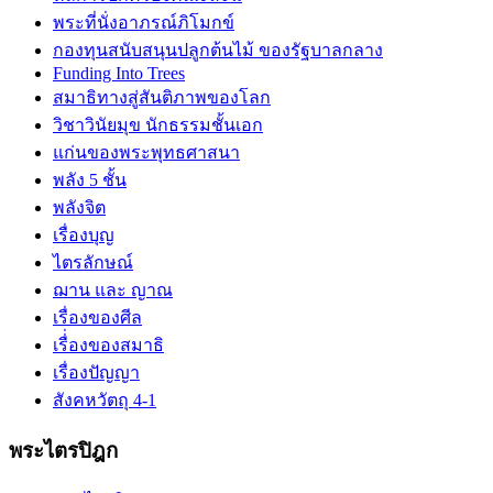
พระที่นั่งอาภรณ์ภิโมกข์
กองทุนสนับสนุนปลูกต้นไม้ ของรัฐบาลกลาง
Funding Into Trees
สมาธิทางสู่สันติภาพของโลก
วิชาวินัยมุข นักธรรมชั้นเอก
แก่นของพระพุทธศาสนา
พลัง 5 ชั้น
พลังจิต
เรื่องบุญ
ไตรลักษณ์
ฌาน และ ญาณ
เรื่องของศีล
เรื่่องของสมาธิ
เรื่องปัญญา
สังคหวัตถุ 4-1
พระไตรปิฎก