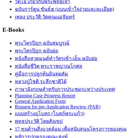
วิดีโอ เกี่ยวกับพระพุทธเจ้า
ฉบับการ์ตูน ขันธ์๕ (แบบเข้าใจง่ายและละเอียด)
เพลง ประวัติ วัดคุณแม่จันทร์
E-Books
พระไตรปิฎก ฉบับสมบูรณ์
พระไตรปิฎก ฉบับย่อ
หนังสือสวดมนต์ทำวัตรเช้า-เย็น ฉบับย่อ
หนังสือชีวิต พระราชญาณโกศล
คู่มือการปลูกต้นอินทผลัม
หลวงปู่โชติ ระลึกชาติได้
ภาษาอังกฤษสำหรับการประชุมระหว่างประเทศ
Planning Case Progress Report
General Application Form
Request for pre-Application Rewiew (PAR)
แบบสร้างอุโบสถ (โบสถ์พระแก้ว)
พุทธประวัติ โดยสังเขป
17 ทุนด้านสิ่งแวดล้อม เพื่อสนับสนุนโครงการของคุณ
หลัการปกครองคณะสงฆ์