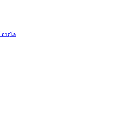
์ อาตุโล