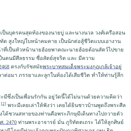
ป็นบุตรคนสุดท้องของนายบู่ และนางนวล วงศ์เครือสอน
สัดทัด สูงใหญ่ใบหน้าคมคาย เป็นนักต่อสู้ชีวิตแบบเอางาน
หน้าที่เป็นหัวหน้านายฮ้อยพาคณะนายฮ้อยต้อนสัตว์ไปขาย
็นคนมีศีลธรรม ซื่อสัตย์สุจริต และ มีความ
2468
ตรงกับรัชสมัย
พระบาทสมเด็จพระมงกุฎเกล้เจ้าอยู่
ลาต่อมา ภรรยาและลูกในท้องได้เสียชีวิต ทำให้ท่านรู้สึก
เป็นเพื่อนรักกัน อยู่วัดนี้ได้ไม่นานด้วยความคิดว่า
[2]
ว
พระมีเคยเล่าให้ฟังว่า เคยได้ยินชาวบ้านพูดถึงพระศีล
งมาจึงได้ชวนสหายของท่านคือพระภิกษุมีเดินทางไปถวายตัว
ศ. 2470
ท่านพระอาจารย์ มั่น ภูริทัตตเถระ ได้ให้ลูกศิษย์
าชธานีโดยมีท่านเจ้าคุณพระปัญญาพิศาลเถร (หนู ฐิต