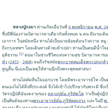
หลวงปู่กงมา
ท่านเกิดเมื่อวันที่
6 พฤศจิกายน
พ.ศ. 2
ซึ่งมีพี่น้องร่วมบิดามารดาเดียวกันทั้งหมด ๖ คน มีนามเดิ
เอาการ ในสมัยหนึ่ง ท่านได้เป็นนายฮ้อยต้อนวัวควาย หมู
ถึงกรุงเทพฯ โดยเดินทางด้วยเท้าเปล่า ท่านเป็นคนมีน้ำใจ
[1]
ยุติธรรม
ต่อมาในช่วงชีวิตแห่งความสุข บิดามารดาของท
หัว
(
2453
-
2468
) จนถึงรัชสมัย
พระบาทสมเด็จพระปกเกล้าเจ
สูญสิ้น นี่เองเป็นเหตุให้ท่านนึกถึงพระพุทธศาสนา
ท่านได่ตัดสินใจออกบวช โดยมีพระอาจารย์โท เป็นพระอุปั
ตนเองไม่ได้สิ่งที่ประสงค์ จึงได้เข้าไปปรึกษากับพระมี 
วัตรปฏิบัติอันงดงามของ
หลวงปู่มั่น ภูริทัตโต
ว่าเป็นผู้ปฏ
เป็นศิษย์ของท่าน
พระอาจารย์มั่น ภูริทัตตเถระ
และในปี
พ.
สองรูป คือ หลวงปู่กงมาฯ และท่านพ่อลี ได้ญัตติใหม่เป็น