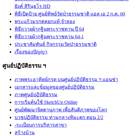
ยังค์ สิรินฺธโร HD
พิธีเปิดป้าย ศูนย์ทิพย์วัดป่่าธรรมชาติ แอล เอ 2 ก.ค. 60
พระแก้วมรกตหยกแท้ จำลอง
พิธีถวายผ้ากฐินพระราชทาน ปี 64
พิธีถวายผ้ากฐินพระราชทาน 64-1
ประชาสัมพันธ์ กิจกรรมวัดป่าธรรมชาติ
เรื่องของปัญญา
ศูนย์ปฏิบัติธรรม ฯ
ภาพพระอาทิตย์กรด บนศูนย์ปฏิบัติธรรม ฯ แอนซ่า
เอกสารและข้อมูลของศูนย์ปฏิบัติธรรม
ภาพศูนย์ปฏิบัติธรรม
การเริ่มต้นใช้ SketchUp Online
ศูนย์พัฒนาจิตตานุภาพ เพื่อสันติภาพของโลก
บวชปฏิบัติธรรม ท่ามกลางหิมะตก ตอน 2/2
-ระเบียบการบริหารสาขา
สร้างบ้าน