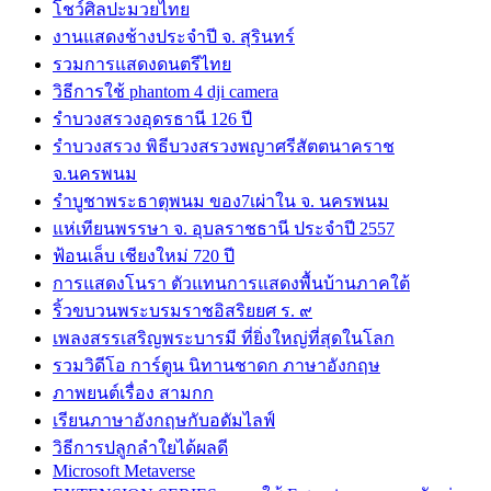
โชว์ศิลปะมวยไทย
งานแสดงช้างประจำปี จ. สุรินทร์
รวมการแสดงดนตรีไทย
วิธีการใช้ phantom 4 dji camera
รำบวงสรวงอุดรธานี 126 ปี
รำบวงสรวง พิธีบวงสรวงพญาศรีสัตตนาคราช
จ.นครพนม
รำบูชาพระธาตุพนม ของ7เผ่าใน จ. นครพนม
แห่เทียนพรรษา จ. อุบลราชธานี ประจำปี 2557
ฟ้อนเล็บ เชียงใหม่ 720 ปี
การแสดงโนรา ตัวแทนการแสดงพื้นบ้านภาคใต้
ริ้วขบวนพระบรมราชอิสริยยศ ร. ๙
เพลงสรรเสริญพระบารมี ที่ยิ่งใหญ่ที่สุดในโลก
รวมวิดีโอ การ์ตูน นิทานชาดก ภาษาอังกฤษ
ภาพยนต์เรื่อง สามกก
เรียนภาษาอังกฤษกับอดัมไลฟ์
วิธีการปลูกลำใยได้ผลดี
Microsoft Metaverse