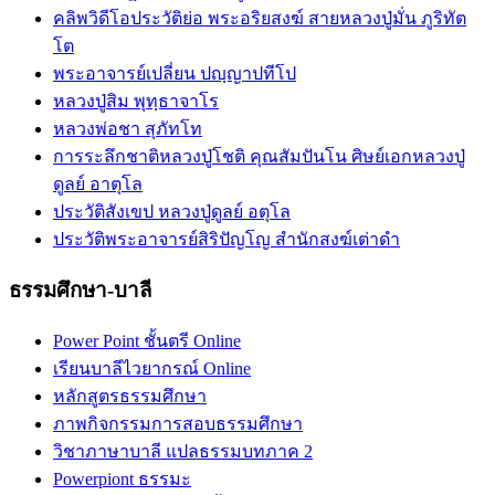
คลิพวิดีโอประวัติย่อ พระอริยสงฆ์ สายหลวงปู่มั่น ภูริทัต
โต
พระอาจารย์เปลี่ยน ปญฺญาปทีโป
หลวงปู่สิม พุทฺธาจาโร
หลวงพ่อชา สุภัทโท
การระลึกชาติหลวงปู่โชติ คุณสัมปันโน ศิษย์เอกหลวงปู่
ดูลย์ อาตุโล
ประวัติสังเขป หลวงปู่ดูลย์ อตุโล
ประวัติ​พระ​อาจารย์​สิริ​ปัญโญ​ สำนัก​สงฆ์​เต่าดำ​
ธรรมศึกษา-บาลี
Power Point ชั้นตรี Online
เรียนบาลีไวยากรณ์ Online
หลักสูตรธรรมศึกษา
ภาพกิจกรรมการสอบธรรมศึกษา
วิชาภาษาบาลี แปลธรรมบทภาค 2
Powerpiont ธรรมะ