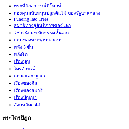
พระที่นั่งอาภรณ์ภิโมกข์
กองทุนสนับสนุนปลูกต้นไม้ ของรัฐบาลกลาง
Funding Into Trees
สมาธิทางสู่สันติภาพของโลก
วิชาวินัยมุข นักธรรมชั้นเอก
แก่นของพระพุทธศาสนา
พลัง 5 ชั้น
พลังจิต
เรื่องบุญ
ไตรลักษณ์
ฌาน และ ญาณ
เรื่องของศีล
เรื่่องของสมาธิ
เรื่องปัญญา
สังคหวัตถุ 4-1
พระไตรปิฎก