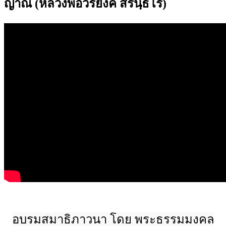
ญาณ (หลวงพ่อวิริยังค์ สิรินฺธโร)
อบรมสมาธิภาวนา โดย พระธรรมมงคล