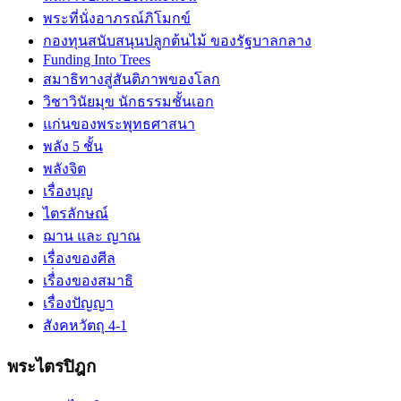
พระที่นั่งอาภรณ์ภิโมกข์
กองทุนสนับสนุนปลูกต้นไม้ ของรัฐบาลกลาง
Funding Into Trees
สมาธิทางสู่สันติภาพของโลก
วิชาวินัยมุข นักธรรมชั้นเอก
แก่นของพระพุทธศาสนา
พลัง 5 ชั้น
พลังจิต
เรื่องบุญ
ไตรลักษณ์
ฌาน และ ญาณ
เรื่องของศีล
เรื่่องของสมาธิ
เรื่องปัญญา
สังคหวัตถุ 4-1
พระไตรปิฎก