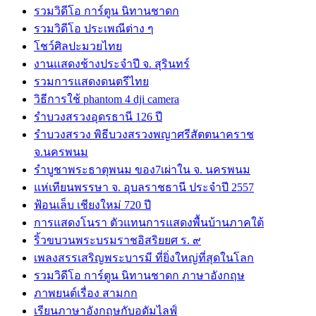
รวมวิดีโอ การ์ตูน นิทานชาดก
รวมวิดีโอ ประเพณีต่าง ๆ
โชว์ศิลปะมวยไทย
งานแสดงช้างประจำปี จ. สุรินทร์
รวมการแสดงดนตรีไทย
วิธีการใช้ phantom 4 dji camera
รำบวงสรวงอุดรธานี 126 ปี
รำบวงสรวง พิธีบวงสรวงพญาศรีสัตตนาคราช
จ.นครพนม
รำบูชาพระธาตุพนม ของ7เผ่าใน จ. นครพนม
แห่เทียนพรรษา จ. อุบลราชธานี ประจำปี 2557
ฟ้อนเล็บ เชียงใหม่ 720 ปี
การแสดงโนรา ตัวแทนการแสดงพื้นบ้านภาคใต้
ริ้วขบวนพระบรมราชอิสริยยศ ร. ๙
เพลงสรรเสริญพระบารมี ที่ยิ่งใหญ่ที่สุดในโลก
รวมวิดีโอ การ์ตูน นิทานชาดก ภาษาอังกฤษ
ภาพยนต์เรื่อง สามกก
เรียนภาษาอังกฤษกับอดัมไลฟ์