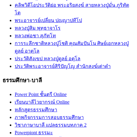
คลิพวิดีโอประวัติย่อ พระอริยสงฆ์ สายหลวงปู่มั่น ภูริทัต
โต
พระอาจารย์เปลี่ยน ปญฺญาปทีโป
หลวงปู่สิม พุทฺธาจาโร
หลวงพ่อชา สุภัทโท
การระลึกชาติหลวงปู่โชติ คุณสัมปันโน ศิษย์เอกหลวงปู่
ดูลย์ อาตุโล
ประวัติสังเขป หลวงปู่ดูลย์ อตุโล
ประวัติ​พระ​อาจารย์​สิริ​ปัญโญ​ สำนัก​สงฆ์​เต่าดำ​
ธรรมศึกษา-บาลี
Power Point ชั้นตรี Online
เรียนบาลีไวยากรณ์ Online
หลักสูตรธรรมศึกษา
ภาพกิจกรรมการสอบธรรมศึกษา
วิชาภาษาบาลี แปลธรรมบทภาค 2
Powerpiont ธรรมะ