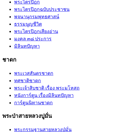
พระไตรปิฎก
พระไตรปิฎกฉบับประชาชน
พจนานุกรมพุทธศาสน์
ธรรมนูญชีวิต
พระไตรปิฎกเสียงอ่าน
มงคล ๓๘ ประการ
มิลินทปัญหา
ชาดก
พระเวสสันดรชาดก
ทศชาติชาดก
พระเจ้าสิบชาติ เรื่อง พระมโหสถ
หนังการ์ตูน เรื่องมิลินทปัญหา
การ์ตูนนิทานชาดก
พระป่าสายหลวงปูมั่น
พระกรรมฐานสายหลวงปู่มั่น