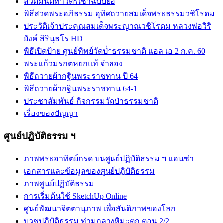
สวดมนต์ทำวัตรเช้าฉบับย่อ
พิธีสวดพระอภิธรรม อุทิศถวายสมเด็จพระธรรมวชิโรดม
ประวัติเจ้าประคุณสมเด็จพระญาณวชิโรดม หลวงพ่อวิริ
ยังค์ สิรินฺธโร HD
พิธีเปิดป้าย ศูนย์ทิพย์วัดป่่าธรรมชาติ แอล เอ 2 ก.ค. 60
พระแก้วมรกตหยกแท้ จำลอง
พิธีถวายผ้ากฐินพระราชทาน ปี 64
พิธีถวายผ้ากฐินพระราชทาน 64-1
ประชาสัมพันธ์ กิจกรรมวัดป่าธรรมชาติ
เรื่องของปัญญา
ศูนย์ปฏิบัติธรรม ฯ
ภาพพระอาทิตย์กรด บนศูนย์ปฏิบัติธรรม ฯ แอนซ่า
เอกสารและข้อมูลของศูนย์ปฏิบัติธรรม
ภาพศูนย์ปฏิบัติธรรม
การเริ่มต้นใช้ SketchUp Online
ศูนย์พัฒนาจิตตานุภาพ เพื่อสันติภาพของโลก
บวชปฏิบัติธรรม ท่ามกลางหิมะตก ตอน 2/2