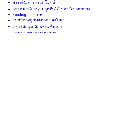
พระที่นั่งอาภรณ์ภิโมกข์
กองทุนสนับสนุนปลูกต้นไม้ ของรัฐบาลกลาง
Funding Into Trees
สมาธิทางสู่สันติภาพของโลก
วิชาวินัยมุข นักธรรมชั้นเอก
แก่นของพระพุทธศาสนา
พลัง 5 ชั้น
พลังจิต
เรื่องบุญ
ไตรลักษณ์
ฌาน และ ญาณ
เรื่องของศีล
เรื่่องของสมาธิ
เรื่องปัญญา
สังคหวัตถุ 4-1
พระไตรปิฎก
พระไตรปิฎก