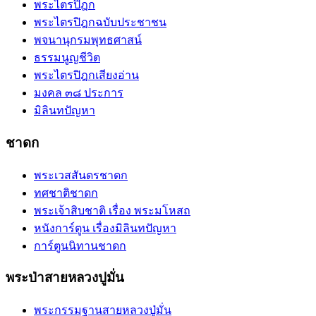
พระไตรปิฎก
พระไตรปิฎกฉบับประชาชน
พจนานุกรมพุทธศาสน์
ธรรมนูญชีวิต
พระไตรปิฎกเสียงอ่าน
มงคล ๓๘ ประการ
มิลินทปัญหา
ชาดก
พระเวสสันดรชาดก
ทศชาติชาดก
พระเจ้าสิบชาติ เรื่อง พระมโหสถ
หนังการ์ตูน เรื่องมิลินทปัญหา
การ์ตูนนิทานชาดก
พระป่าสายหลวงปูมั่น
พระกรรมฐานสายหลวงปู่มั่น