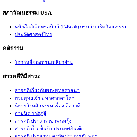
สภาวัฒนธรรม USA
หนังสืออิเล็กทรอนิกส์ (E-Book) กรมส่งเสริมวัฒนธรรม
ประวัติศาสตร์ไทย
คติธรรม
โอวาทสี่ของท่านเหลี่ยวฝาน
สารคดีที่มีสาระ
สารคดีเกี่ยวกับพระพุทธศาสนา
พระพุทธเจ้า มหาศาสดาโลก
นิยายอิงหลักธรรม เรื่อง ลีลาวดี
กามนิต วาสิฏฐี
สารคดี ปราสาทเขาพนมรุ้ง
สารคดี ถ้ำอชิันต้า ประเทศอินเดีย
สารคดี ปราสาทนครวัด ประเทศกัมพูชา