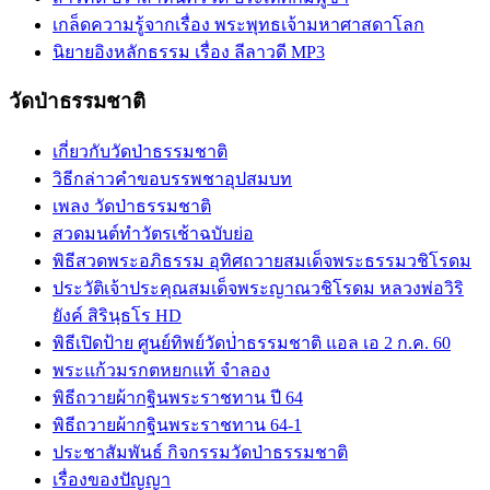
เกล็ดความรู้จากเรื่อง พระพุทธเจ้ามหาศาสดาโลก
นิยายอิงหลักธรรม เรื่อง ลีลาวดี MP3
วัดป่าธรรมชาติ
เกี่ยวกับวัดป่าธรรมชาติ
วิธีกล่าวคำขอบรรพชาอุปสมบท
เพลง วัดป่าธรรมชาติ
สวดมนต์ทำวัตรเช้าฉบับย่อ
พิธีสวดพระอภิธรรม อุทิศถวายสมเด็จพระธรรมวชิโรดม
ประวัติเจ้าประคุณสมเด็จพระญาณวชิโรดม หลวงพ่อวิริ
ยังค์ สิรินฺธโร HD
พิธีเปิดป้าย ศูนย์ทิพย์วัดป่่าธรรมชาติ แอล เอ 2 ก.ค. 60
พระแก้วมรกตหยกแท้ จำลอง
พิธีถวายผ้ากฐินพระราชทาน ปี 64
พิธีถวายผ้ากฐินพระราชทาน 64-1
ประชาสัมพันธ์ กิจกรรมวัดป่าธรรมชาติ
เรื่องของปัญญา