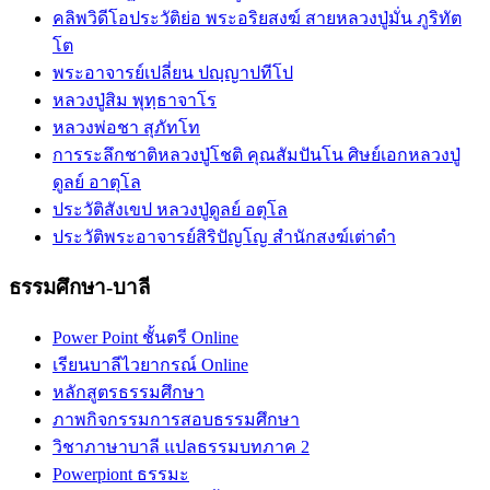
คลิพวิดีโอประวัติย่อ พระอริยสงฆ์ สายหลวงปู่มั่น ภูริทัต
โต
พระอาจารย์เปลี่ยน ปญฺญาปทีโป
หลวงปู่สิม พุทฺธาจาโร
หลวงพ่อชา สุภัทโท
การระลึกชาติหลวงปู่โชติ คุณสัมปันโน ศิษย์เอกหลวงปู่
ดูลย์ อาตุโล
ประวัติสังเขป หลวงปู่ดูลย์ อตุโล
ประวัติ​พระ​อาจารย์​สิริ​ปัญโญ​ สำนัก​สงฆ์​เต่าดำ​
ธรรมศึกษา-บาลี
Power Point ชั้นตรี Online
เรียนบาลีไวยากรณ์ Online
หลักสูตรธรรมศึกษา
ภาพกิจกรรมการสอบธรรมศึกษา
วิชาภาษาบาลี แปลธรรมบทภาค 2
Powerpiont ธรรมะ