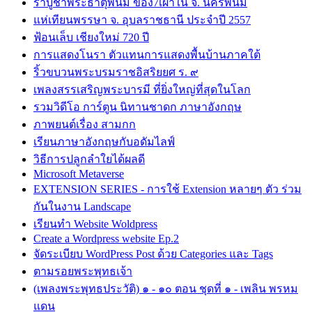
รำบูชาพระธาตุพนม ของ7เผ่าใน จ. นครพนม
แห่เทียนพรรษา จ. อุบลราชธานี ประจำปี 2557
ฟ้อนเล็บ เชียงใหม่ 720 ปี
การแสดงโนรา ตัวแทนการแสดงพื้นบ้านภาคใต้
ริ้วขบวนพระบรมราชอิสริยยศ ร. ๙
เพลงสรรเสริญพระบารมี ที่ยิ่งใหญ่ที่สุดในโลก
รวมวิดีโอ การ์ตูน นิทานชาดก ภาษาอังกฤษ
ภาพยนต์เรื่อง สามกก
เรียนภาษาอังกฤษกับอดัมไลฟ์
วิธีการปลูกลำใยได้ผลดี
Microsoft Metaverse
EXTENSION SERIES - การใช้ Extension หลายๆ ตัว ร่วม
กันในงาน Landscape
เรียนทำ Website Woldpress
Create a Wordpress website Ep.2
จัดระเบียบ WordPress Post ด้วย Categories และ Tags
ตามรอยพระพุทธเจ้า
(เพลงพระพุทธประวัติ) ๑ - ๑๐ ตอน ชุดที่ ๑ - เพลิน พรหม
แดน