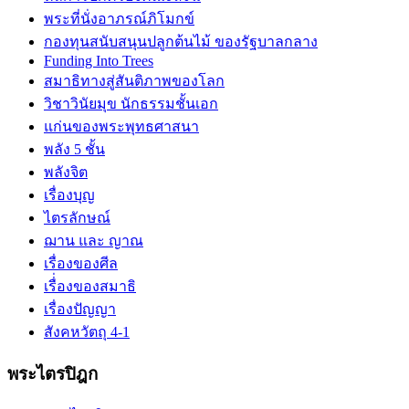
พระที่นั่งอาภรณ์ภิโมกข์
กองทุนสนับสนุนปลูกต้นไม้ ของรัฐบาลกลาง
Funding Into Trees
สมาธิทางสู่สันติภาพของโลก
วิชาวินัยมุข นักธรรมชั้นเอก
แก่นของพระพุทธศาสนา
พลัง 5 ชั้น
พลังจิต
เรื่องบุญ
ไตรลักษณ์
ฌาน และ ญาณ
เรื่องของศีล
เรื่่องของสมาธิ
เรื่องปัญญา
สังคหวัตถุ 4-1
พระไตรปิฎก