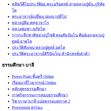
คลิพวิดีโอประวัติย่อ พระอริยสงฆ์ สายหลวงปู่มั่น ภูริทัต
โต
พระอาจารย์เปลี่ยน ปญฺญาปทีโป
หลวงปู่สิม พุทฺธาจาโร
หลวงพ่อชา สุภัทโท
การระลึกชาติหลวงปู่โชติ คุณสัมปันโน ศิษย์เอกหลวงปู่
ดูลย์ อาตุโล
ประวัติสังเขป หลวงปู่ดูลย์ อตุโล
ประวัติ​พระ​อาจารย์​สิริ​ปัญโญ​ สำนัก​สงฆ์​เต่าดำ​
ธรรมศึกษา-บาลี
Power Point ชั้นตรี Online
เรียนบาลีไวยากรณ์ Online
หลักสูตรธรรมศึกษา
ภาพกิจกรรมการสอบธรรมศึกษา
วิชาภาษาบาลี แปลธรรมบทภาค 2
Powerpiont ธรรมะ