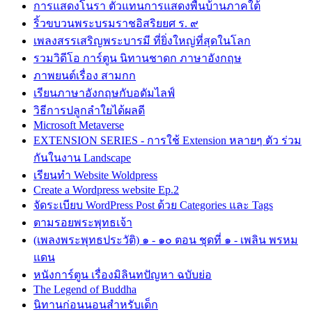
การแสดงโนรา ตัวแทนการแสดงพื้นบ้านภาคใต้
ริ้วขบวนพระบรมราชอิสริยยศ ร. ๙
เพลงสรรเสริญพระบารมี ที่ยิ่งใหญ่ที่สุดในโลก
รวมวิดีโอ การ์ตูน นิทานชาดก ภาษาอังกฤษ
ภาพยนต์เรื่อง สามกก
เรียนภาษาอังกฤษกับอดัมไลฟ์
วิธีการปลูกลำใยได้ผลดี
Microsoft Metaverse
EXTENSION SERIES - การใช้ Extension หลายๆ ตัว ร่วม
กันในงาน Landscape
เรียนทำ Website Woldpress
Create a Wordpress website Ep.2
จัดระเบียบ WordPress Post ด้วย Categories และ Tags
ตามรอยพระพุทธเจ้า
(เพลงพระพุทธประวัติ) ๑ - ๑๐ ตอน ชุดที่ ๑ - เพลิน พรหม
แดน
หนังการ์ตูน เรื่องมิลินทปัญหา ฉบับย่อ
The Legend of Buddha
นิทานก่อนนอนสำหรับเด็ก