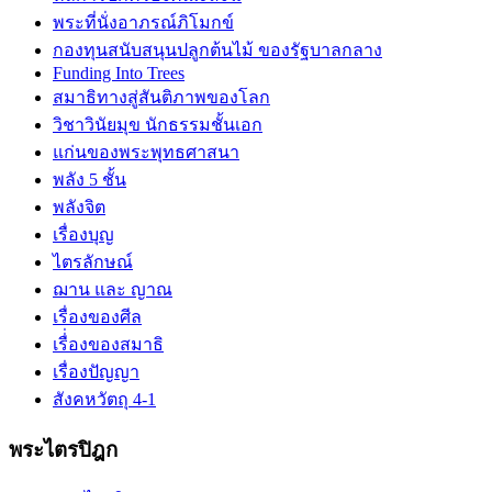
พระที่นั่งอาภรณ์ภิโมกข์
กองทุนสนับสนุนปลูกต้นไม้ ของรัฐบาลกลาง
Funding Into Trees
สมาธิทางสู่สันติภาพของโลก
วิชาวินัยมุข นักธรรมชั้นเอก
แก่นของพระพุทธศาสนา
พลัง 5 ชั้น
พลังจิต
เรื่องบุญ
ไตรลักษณ์
ฌาน และ ญาณ
เรื่องของศีล
เรื่่องของสมาธิ
เรื่องปัญญา
สังคหวัตถุ 4-1
พระไตรปิฎก