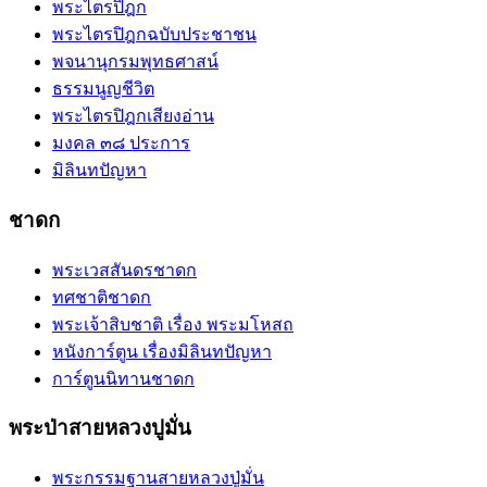
พระไตรปิฎก
พระไตรปิฎกฉบับประชาชน
พจนานุกรมพุทธศาสน์
ธรรมนูญชีวิต
พระไตรปิฎกเสียงอ่าน
มงคล ๓๘ ประการ
มิลินทปัญหา
ชาดก
พระเวสสันดรชาดก
ทศชาติชาดก
พระเจ้าสิบชาติ เรื่อง พระมโหสถ
หนังการ์ตูน เรื่องมิลินทปัญหา
การ์ตูนนิทานชาดก
พระป่าสายหลวงปูมั่น
พระกรรมฐานสายหลวงปู่มั่น