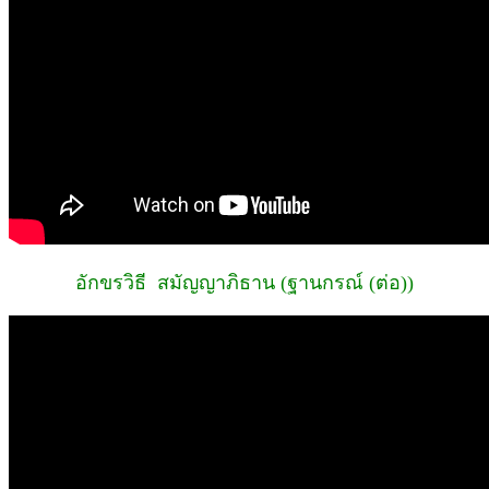
อักขรวิธี สมัญญาภิธาน (ฐานกรณ์ (ต่อ))