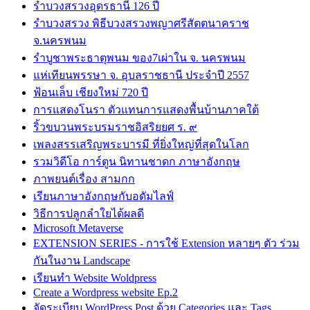
รำบวงสรวงอุดรธานี 126 ปี
รำบวงสรวง พิธีบวงสรวงพญาศรีสัตตนาคราช
จ.นครพนม
รำบูชาพระธาตุพนม ของ7เผ่าใน จ. นครพนม
แห่เทียนพรรษา จ. อุบลราชธานี ประจำปี 2557
ฟ้อนเล็บ เชียงใหม่ 720 ปี
การแสดงโนรา ตัวแทนการแสดงพื้นบ้านภาคใต้
ริ้วขบวนพระบรมราชอิสริยยศ ร. ๙
เพลงสรรเสริญพระบารมี ที่ยิ่งใหญ่ที่สุดในโลก
รวมวิดีโอ การ์ตูน นิทานชาดก ภาษาอังกฤษ
ภาพยนต์เรื่อง สามกก
เรียนภาษาอังกฤษกับอดัมไลฟ์
วิธีการปลูกลำใยได้ผลดี
Microsoft Metaverse
EXTENSION SERIES - การใช้ Extension หลายๆ ตัว ร่วม
กันในงาน Landscape
เรียนทำ Website Woldpress
Create a Wordpress website Ep.2
จัดระเบียบ WordPress Post ด้วย Categories และ Tags