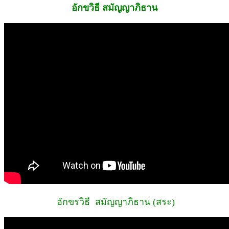
อักขวิธี
สมัญญาภิธาน
อักขรวิธี สมัญญาภิธาน (สระ)