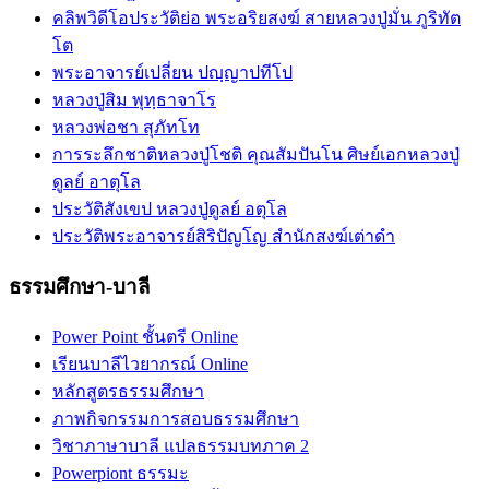
คลิพวิดีโอประวัติย่อ พระอริยสงฆ์ สายหลวงปู่มั่น ภูริทัต
โต
พระอาจารย์เปลี่ยน ปญฺญาปทีโป
หลวงปู่สิม พุทฺธาจาโร
หลวงพ่อชา สุภัทโท
การระลึกชาติหลวงปู่โชติ คุณสัมปันโน ศิษย์เอกหลวงปู่
ดูลย์ อาตุโล
ประวัติสังเขป หลวงปู่ดูลย์ อตุโล
ประวัติ​พระ​อาจารย์​สิริ​ปัญโญ​ สำนัก​สงฆ์​เต่าดำ​
ธรรมศึกษา-บาลี
Power Point ชั้นตรี Online
เรียนบาลีไวยากรณ์ Online
หลักสูตรธรรมศึกษา
ภาพกิจกรรมการสอบธรรมศึกษา
วิชาภาษาบาลี แปลธรรมบทภาค 2
Powerpiont ธรรมะ