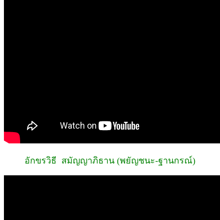
อักขรวิธี สมัญญาภิธาน (พยัญชนะ-ฐานกรณ์)