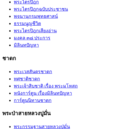
พระไตรปิฎก
พระไตรปิฎกฉบับประชาชน
พจนานุกรมพุทธศาสน์
ธรรมนูญชีวิต
พระไตรปิฎกเสียงอ่าน
มงคล ๓๘ ประการ
มิลินทปัญหา
ชาดก
พระเวสสันดรชาดก
ทศชาติชาดก
พระเจ้าสิบชาติ เรื่อง พระมโหสถ
หนังการ์ตูน เรื่องมิลินทปัญหา
การ์ตูนนิทานชาดก
พระป่าสายหลวงปูมั่น
พระกรรมฐานสายหลวงปู่มั่น