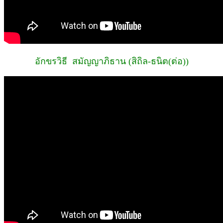
อักขรวิธี สมัญญาภิธาน (สิถิล-ธนิต(ต่อ))