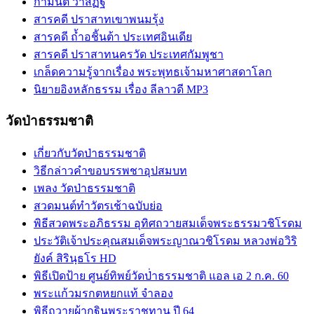
กามนิต วาสิฏฐี
สารคดี ปราสาทเขาพนมรุ้ง
สารคดี ถ้ำอชิันต้า ประเทศอินเดีย
สารคดี ปราสาทนครวัด ประเทศกัมพูชา
เกล็ดความรู้จากเรื่อง พระพุทธเจ้ามหาศาสดาโลก
นิยายอิงหลักธรรม เรื่อง ลีลาวดี MP3
วัดป่าธรรมชาติ
เกี่ยวกับวัดป่าธรรมชาติ
วิธีกล่าวคำขอบรรพชาอุปสมบท
เพลง วัดป่าธรรมชาติ
สวดมนต์ทำวัตรเช้าฉบับย่อ
พิธีสวดพระอภิธรรม อุทิศถวายสมเด็จพระธรรมวชิโรดม
ประวัติเจ้าประคุณสมเด็จพระญาณวชิโรดม หลวงพ่อวิริ
ยังค์ สิรินฺธโร HD
พิธีเปิดป้าย ศูนย์ทิพย์วัดป่่าธรรมชาติ แอล เอ 2 ก.ค. 60
พระแก้วมรกตหยกแท้ จำลอง
พิธีถวายผ้ากฐินพระราชทาน ปี 64