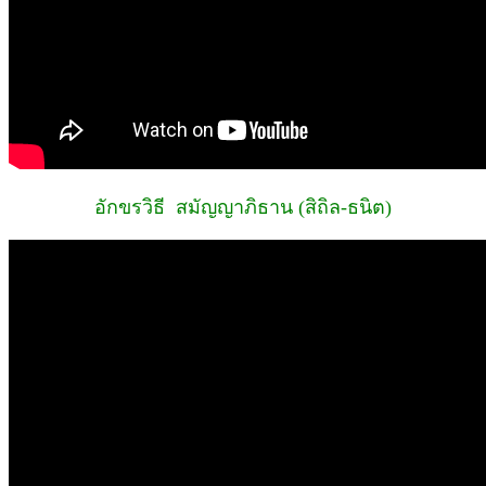
อักขรวิธี สมัญญาภิธาน (สิถิล-ธนิต)