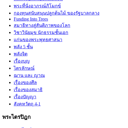
พระที่นั่งอาภรณ์ภิโมกข์
กองทุนสนับสนุนปลูกต้นไม้ ของรัฐบาลกลาง
Funding Into Trees
สมาธิทางสู่สันติภาพของโลก
วิชาวินัยมุข นักธรรมชั้นเอก
แก่นของพระพุทธศาสนา
พลัง 5 ชั้น
พลังจิต
เรื่องบุญ
ไตรลักษณ์
ฌาน และ ญาณ
เรื่องของศีล
เรื่่องของสมาธิ
เรื่องปัญญา
สังคหวัตถุ 4-1
พระไตรปิฎก