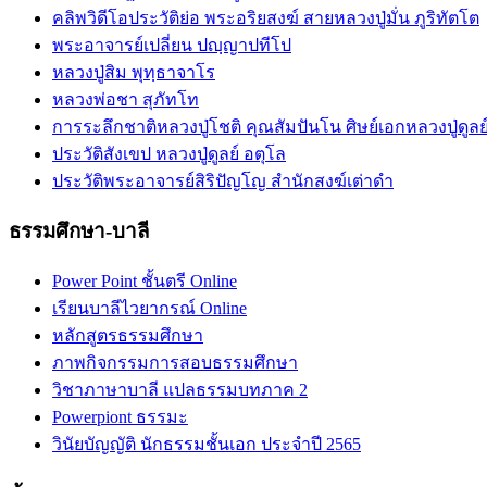
คลิพวิดีโอประวัติย่อ พระอริยสงฆ์ สายหลวงปู่มั่น ภูริทัตโต
พระอาจารย์เปลี่ยน ปญฺญาปทีโป
หลวงปู่สิม พุทฺธาจาโร
หลวงพ่อชา สุภัทโท
การระลึกชาติหลวงปู่โชติ คุณสัมปันโน ศิษย์เอกหลวงปู่ดูลย
ประวัติสังเขป หลวงปู่ดูลย์ อตุโล
ประวัติ​พระ​อาจารย์​สิริ​ปัญโญ​ สำนัก​สงฆ์​เต่าดำ​
ธรรมศึกษา-บาลี
Power Point ชั้นตรี Online
เรียนบาลีไวยากรณ์ Online
หลักสูตรธรรมศึกษา
ภาพกิจกรรมการสอบธรรมศึกษา
วิชาภาษาบาลี แปลธรรมบทภาค 2
Powerpiont ธรรมะ
วินัยบัญญัติ นักธรรมชั้นเอก ประจำปี 2565