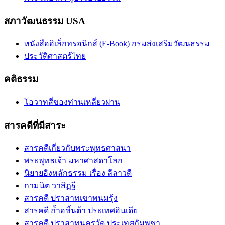
สภาวัฒนธรรม USA
หนังสืออิเล็กทรอนิกส์ (E-Book) กรมส่งเสริมวัฒนธรรม
ประวัติศาสตร์ไทย
คติธรรม
โอวาทสี่ของท่านเหลี่ยวฝาน
สารคดีที่มีสาระ
สารคดีเกี่ยวกับพระพุทธศาสนา
พระพุทธเจ้า มหาศาสดาโลก
นิยายอิงหลักธรรม เรื่อง ลีลาวดี
กามนิต วาสิฏฐี
สารคดี ปราสาทเขาพนมรุ้ง
สารคดี ถ้ำอชิันต้า ประเทศอินเดีย
สารคดี ปราสาทนครวัด ประเทศกัมพูชา