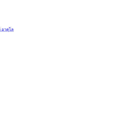
์ อาตุโล