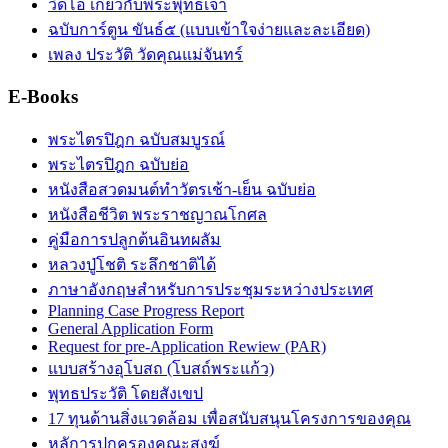
วิดีโอ เกี่ยวกับพระพุทธเจ้า
ฉบับการ์ตูน ขันธ์๕ (แบบเข้าใจง่ายและละเอียด)
เพลง ประวัติ วัดคุณแม่จันทร์
E-Books
พระไตรปิฎก ฉบับสมบูรณ์
พระไตรปิฎก ฉบับย่อ
หนังสือสวดมนต์ทำวัตรเช้า-เย็น ฉบับย่อ
หนังสือชีวิต พระราชญาณโกศล
คู่มือการปลูกต้นอินทผลัม
หลวงปู่โชติ ระลึกชาติได้
ภาษาอังกฤษสำหรับการประชุมระหว่างประเทศ
Planning Case Progress Report
General Application Form
Request for pre-Application Rewiew (PAR)
แบบสร้างอุโบสถ (โบสถ์พระแก้ว)
พุทธประวัติ โดยสังเขป
17 ทุนด้านสิ่งแวดล้อม เพื่อสนับสนุนโครงการของคุณ
หลัการปกครองคณะสงฆ์