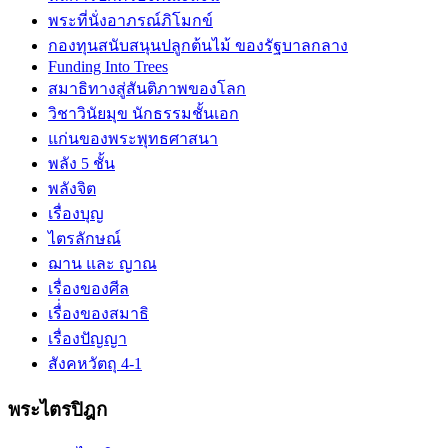
พระที่นั่งอาภรณ์ภิโมกข์
กองทุนสนับสนุนปลูกต้นไม้ ของรัฐบาลกลาง
Funding Into Trees
สมาธิทางสู่สันติภาพของโลก
วิชาวินัยมุข นักธรรมชั้นเอก
แก่นของพระพุทธศาสนา
พลัง 5 ชั้น
พลังจิต
เรื่องบุญ
ไตรลักษณ์
ฌาน และ ญาณ
เรื่องของศีล
เรื่่องของสมาธิ
เรื่องปัญญา
สังคหวัตถุ 4-1
พระไตรปิฎก