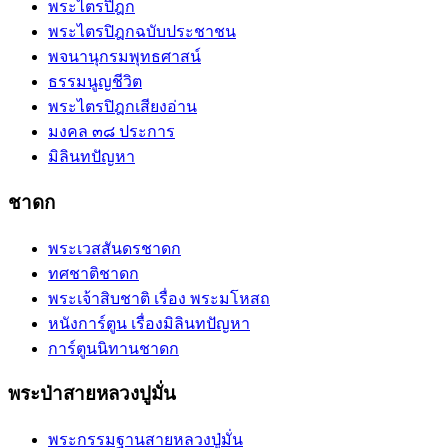
พระไตรปิฎก
พระไตรปิฎกฉบับประชาชน
พจนานุกรมพุทธศาสน์
ธรรมนูญชีวิต
พระไตรปิฎกเสียงอ่าน
มงคล ๓๘ ประการ
มิลินทปัญหา
ชาดก
พระเวสสันดรชาดก
ทศชาติชาดก
พระเจ้าสิบชาติ เรื่อง พระมโหสถ
หนังการ์ตูน เรื่องมิลินทปัญหา
การ์ตูนนิทานชาดก
พระป่าสายหลวงปูมั่น
พระกรรมฐานสายหลวงปู่มั่น