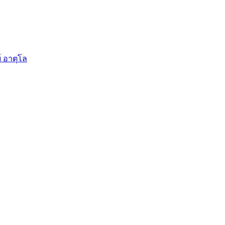
์ อาตุโล