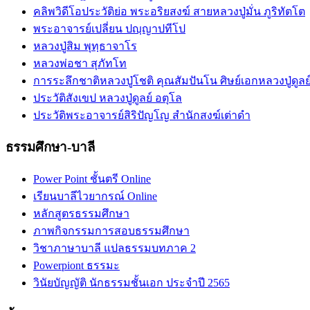
คลิพวิดีโอประวัติย่อ พระอริยสงฆ์ สายหลวงปู่มั่น ภูริทัตโต
พระอาจารย์เปลี่ยน ปญฺญาปทีโป
หลวงปู่สิม พุทฺธาจาโร
หลวงพ่อชา สุภัทโท
การระลึกชาติหลวงปู่โชติ คุณสัมปันโน ศิษย์เอกหลวงปู่ดูลย
ประวัติสังเขป หลวงปู่ดูลย์ อตุโล
ประวัติ​พระ​อาจารย์​สิริ​ปัญโญ​ สำนัก​สงฆ์​เต่าดำ​
ธรรมศึกษา-บาลี
Power Point ชั้นตรี Online
เรียนบาลีไวยากรณ์ Online
หลักสูตรธรรมศึกษา
ภาพกิจกรรมการสอบธรรมศึกษา
วิชาภาษาบาลี แปลธรรมบทภาค 2
Powerpiont ธรรมะ
วินัยบัญญัติ นักธรรมชั้นเอก ประจำปี 2565