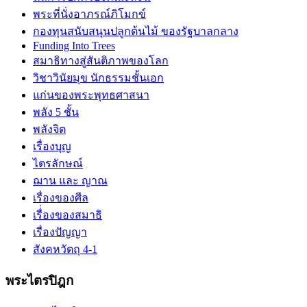
พระที่นั่งอาภรณ์ภิโมกข์
กองทุนสนับสนุนปลูกต้นไม้ ของรัฐบาลกลาง
Funding Into Trees
สมาธิทางสู่สันติภาพของโลก
วิชาวินัยมุข นักธรรมชั้นเอก
แก่นของพระพุทธศาสนา
พลัง 5 ชั้น
พลังจิต
เรื่องบุญ
ไตรลักษณ์
ฌาน และ ญาณ
เรื่องของศีล
เรื่่องของสมาธิ
เรื่องปัญญา
สังคหวัตถุ 4-1
พระไตรปิฎก