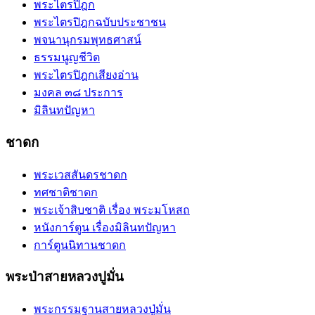
พระไตรปิฎก
พระไตรปิฎกฉบับประชาชน
พจนานุกรมพุทธศาสน์
ธรรมนูญชีวิต
พระไตรปิฎกเสียงอ่าน
มงคล ๓๘ ประการ
มิลินทปัญหา
ชาดก
พระเวสสันดรชาดก
ทศชาติชาดก
พระเจ้าสิบชาติ เรื่อง พระมโหสถ
หนังการ์ตูน เรื่องมิลินทปัญหา
การ์ตูนนิทานชาดก
พระป่าสายหลวงปูมั่น
พระกรรมฐานสายหลวงปู่มั่น