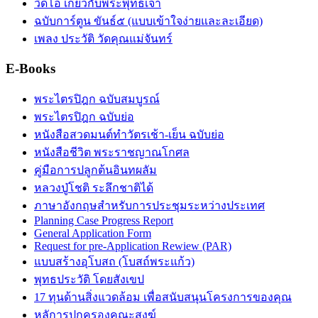
วิดีโอ เกี่ยวกับพระพุทธเจ้า
ฉบับการ์ตูน ขันธ์๕ (แบบเข้าใจง่ายและละเอียด)
เพลง ประวัติ วัดคุณแม่จันทร์
E-Books
พระไตรปิฎก ฉบับสมบูรณ์
พระไตรปิฎก ฉบับย่อ
หนังสือสวดมนต์ทำวัตรเช้า-เย็น ฉบับย่อ
หนังสือชีวิต พระราชญาณโกศล
คู่มือการปลูกต้นอินทผลัม
หลวงปู่โชติ ระลึกชาติได้
ภาษาอังกฤษสำหรับการประชุมระหว่างประเทศ
Planning Case Progress Report
General Application Form
Request for pre-Application Rewiew (PAR)
แบบสร้างอุโบสถ (โบสถ์พระแก้ว)
พุทธประวัติ โดยสังเขป
17 ทุนด้านสิ่งแวดล้อม เพื่อสนับสนุนโครงการของคุณ
หลัการปกครองคณะสงฆ์