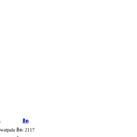
น
ฮิต
watpala
ฮิต: 2117