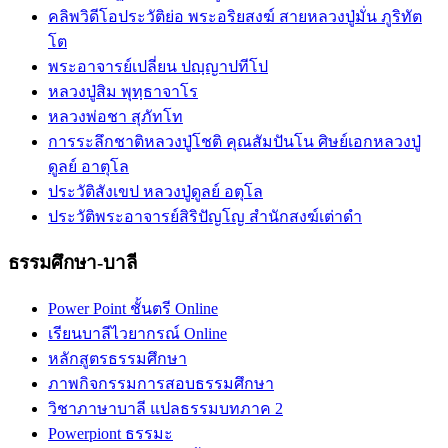
คลิพวิดีโอประวัติย่อ พระอริยสงฆ์ สายหลวงปู่มั่น ภูริทัต
โต
พระอาจารย์เปลี่ยน ปญฺญาปทีโป
หลวงปู่สิม พุทฺธาจาโร
หลวงพ่อชา สุภัทโท
การระลึกชาติหลวงปู่โชติ คุณสัมปันโน ศิษย์เอกหลวงปู่
ดูลย์ อาตุโล
ประวัติสังเขป หลวงปู่ดูลย์ อตุโล
ประวัติ​พระ​อาจารย์​สิริ​ปัญโญ​ สำนัก​สงฆ์​เต่าดำ​
ธรรมศึกษา-บาลี
Power Point ชั้นตรี Online
เรียนบาลีไวยากรณ์ Online
หลักสูตรธรรมศึกษา
ภาพกิจกรรมการสอบธรรมศึกษา
วิชาภาษาบาลี แปลธรรมบทภาค 2
Powerpiont ธรรมะ