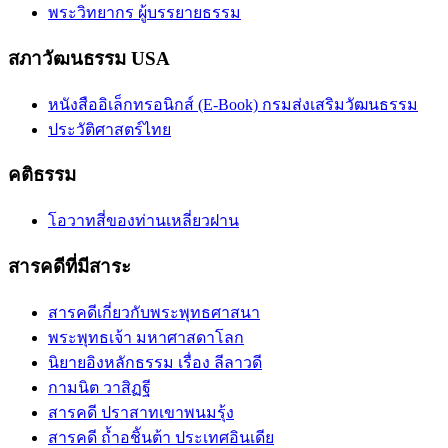
พระวิทยากร ผู้บรรยายธรรม
สภาวัฒนธรรม USA
หนังสืออิเล็กทรอนิกส์ (E-Book) กรมส่งเสริมวัฒนธรรม
ประวัติศาสตร์ไทย
คติธรรม
โอวาทสี่ของท่านเหลี่ยวฝาน
สารคดีที่มีสาระ
สารคดีเกี่ยวกับพระพุทธศาสนา
พระพุทธเจ้า มหาศาสดาโลก
นิยายอิงหลักธรรม เรื่อง ลีลาวดี
กามนิต วาสิฏฐี
สารคดี ปราสาทเขาพนมรุ้ง
สารคดี ถ้ำอชิันต้า ประเทศอินเดีย