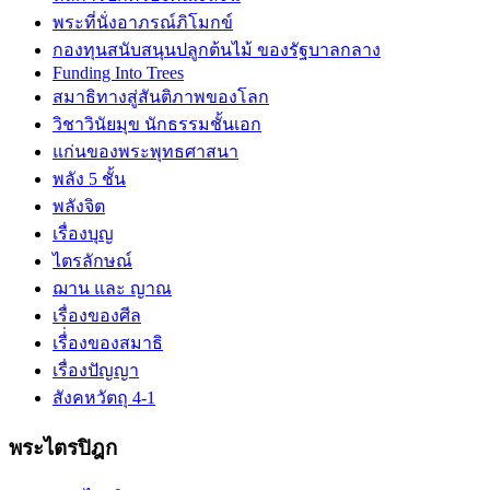
พระที่นั่งอาภรณ์ภิโมกข์
กองทุนสนับสนุนปลูกต้นไม้ ของรัฐบาลกลาง
Funding Into Trees
สมาธิทางสู่สันติภาพของโลก
วิชาวินัยมุข นักธรรมชั้นเอก
แก่นของพระพุทธศาสนา
พลัง 5 ชั้น
พลังจิต
เรื่องบุญ
ไตรลักษณ์
ฌาน และ ญาณ
เรื่องของศีล
เรื่่องของสมาธิ
เรื่องปัญญา
สังคหวัตถุ 4-1
พระไตรปิฎก