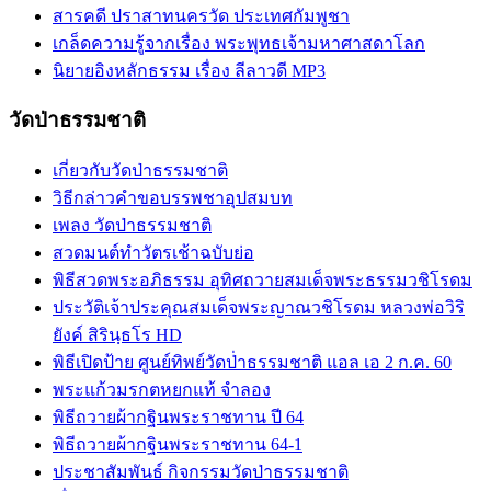
สารคดี ปราสาทนครวัด ประเทศกัมพูชา
เกล็ดความรู้จากเรื่อง พระพุทธเจ้ามหาศาสดาโลก
นิยายอิงหลักธรรม เรื่อง ลีลาวดี MP3
วัดป่าธรรมชาติ
เกี่ยวกับวัดป่าธรรมชาติ
วิธีกล่าวคำขอบรรพชาอุปสมบท
เพลง วัดป่าธรรมชาติ
สวดมนต์ทำวัตรเช้าฉบับย่อ
พิธีสวดพระอภิธรรม อุทิศถวายสมเด็จพระธรรมวชิโรดม
ประวัติเจ้าประคุณสมเด็จพระญาณวชิโรดม หลวงพ่อวิริ
ยังค์ สิรินฺธโร HD
พิธีเปิดป้าย ศูนย์ทิพย์วัดป่่าธรรมชาติ แอล เอ 2 ก.ค. 60
พระแก้วมรกตหยกแท้ จำลอง
พิธีถวายผ้ากฐินพระราชทาน ปี 64
พิธีถวายผ้ากฐินพระราชทาน 64-1
ประชาสัมพันธ์ กิจกรรมวัดป่าธรรมชาติ