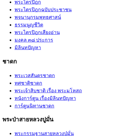
พระไตรปิฎก
พระไตรปิฎกฉบับประชาชน
พจนานุกรมพุทธศาสน์
ธรรมนูญชีวิต
พระไตรปิฎกเสียงอ่าน
มงคล ๓๘ ประการ
มิลินทปัญหา
ชาดก
พระเวสสันดรชาดก
ทศชาติชาดก
พระเจ้าสิบชาติ เรื่อง พระมโหสถ
หนังการ์ตูน เรื่องมิลินทปัญหา
การ์ตูนนิทานชาดก
พระป่าสายหลวงปูมั่น
พระกรรมฐานสายหลวงปู่มั่น