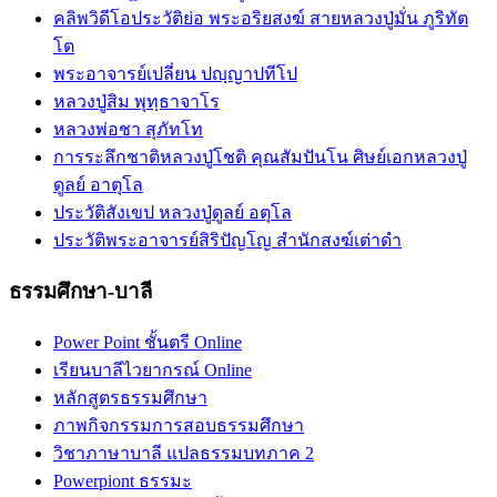
คลิพวิดีโอประวัติย่อ พระอริยสงฆ์ สายหลวงปู่มั่น ภูริทัต
โต
พระอาจารย์เปลี่ยน ปญฺญาปทีโป
หลวงปู่สิม พุทฺธาจาโร
หลวงพ่อชา สุภัทโท
การระลึกชาติหลวงปู่โชติ คุณสัมปันโน ศิษย์เอกหลวงปู่
ดูลย์ อาตุโล
ประวัติสังเขป หลวงปู่ดูลย์ อตุโล
ประวัติ​พระ​อาจารย์​สิริ​ปัญโญ​ สำนัก​สงฆ์​เต่าดำ​
ธรรมศึกษา-บาลี
Power Point ชั้นตรี Online
เรียนบาลีไวยากรณ์ Online
หลักสูตรธรรมศึกษา
ภาพกิจกรรมการสอบธรรมศึกษา
วิชาภาษาบาลี แปลธรรมบทภาค 2
Powerpiont ธรรมะ