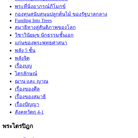
พระที่นั่งอาภรณ์ภิโมกข์
กองทุนสนับสนุนปลูกต้นไม้ ของรัฐบาลกลาง
Funding Into Trees
สมาธิทางสู่สันติภาพของโลก
วิชาวินัยมุข นักธรรมชั้นเอก
แก่นของพระพุทธศาสนา
พลัง 5 ชั้น
พลังจิต
เรื่องบุญ
ไตรลักษณ์
ฌาน และ ญาณ
เรื่องของศีล
เรื่่องของสมาธิ
เรื่องปัญญา
สังคหวัตถุ 4-1
พระไตรปิฎก