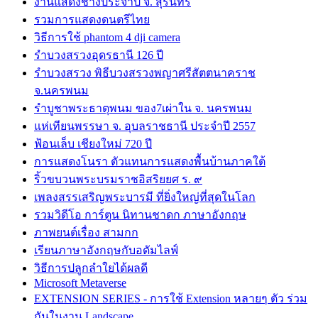
งานแสดงช้างประจำปี จ. สุรินทร์
รวมการแสดงดนตรีไทย
วิธีการใช้ phantom 4 dji camera
รำบวงสรวงอุดรธานี 126 ปี
รำบวงสรวง พิธีบวงสรวงพญาศรีสัตตนาคราช
จ.นครพนม
รำบูชาพระธาตุพนม ของ7เผ่าใน จ. นครพนม
แห่เทียนพรรษา จ. อุบลราชธานี ประจำปี 2557
ฟ้อนเล็บ เชียงใหม่ 720 ปี
การแสดงโนรา ตัวแทนการแสดงพื้นบ้านภาคใต้
ริ้วขบวนพระบรมราชอิสริยยศ ร. ๙
เพลงสรรเสริญพระบารมี ที่ยิ่งใหญ่ที่สุดในโลก
รวมวิดีโอ การ์ตูน นิทานชาดก ภาษาอังกฤษ
ภาพยนต์เรื่อง สามกก
เรียนภาษาอังกฤษกับอดัมไลฟ์
วิธีการปลูกลำใยได้ผลดี
Microsoft Metaverse
EXTENSION SERIES - การใช้ Extension หลายๆ ตัว ร่วม
กันในงาน Landscape