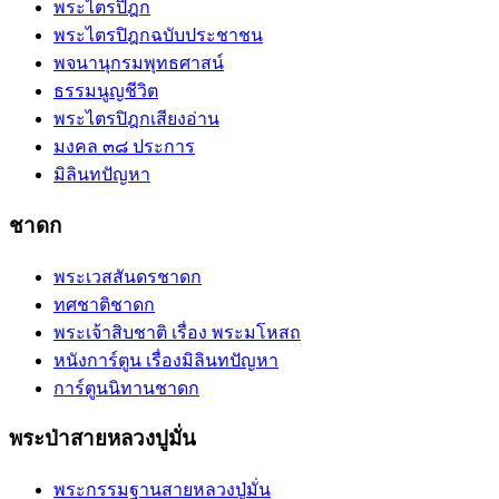
พระไตรปิฎก
พระไตรปิฎกฉบับประชาชน
พจนานุกรมพุทธศาสน์
ธรรมนูญชีวิต
พระไตรปิฎกเสียงอ่าน
มงคล ๓๘ ประการ
มิลินทปัญหา
ชาดก
พระเวสสันดรชาดก
ทศชาติชาดก
พระเจ้าสิบชาติ เรื่อง พระมโหสถ
หนังการ์ตูน เรื่องมิลินทปัญหา
การ์ตูนนิทานชาดก
พระป่าสายหลวงปูมั่น
พระกรรมฐานสายหลวงปู่มั่น